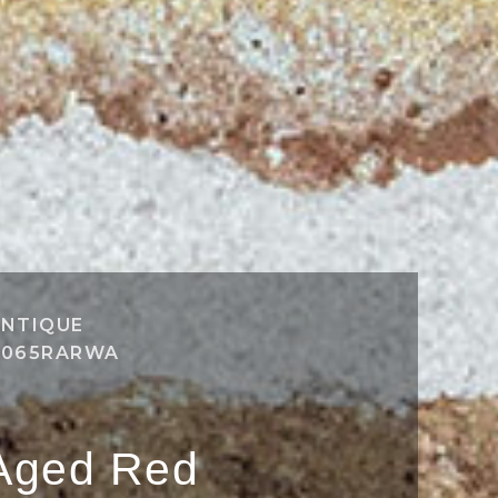
NTIQUE
A065RARWA
Aged Red