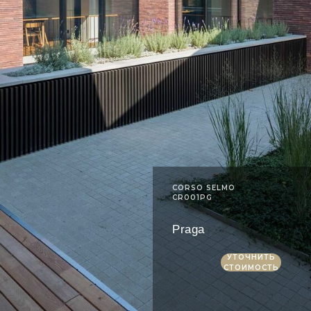
CORSO SELMO
CR001PG
Praga
УТОЧНИТЬ
СТОИМОСТЬ