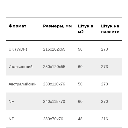
Формат
Размеры, мм
Штук в
Штук на
м2
паллете
UK (WDF)
215x102x65
58
270
Итальянский
250x120x55
60
273
Австралийский
230x110x76
50
270
NF
240x115x70
60
270
NZ
230x70x76
48
216